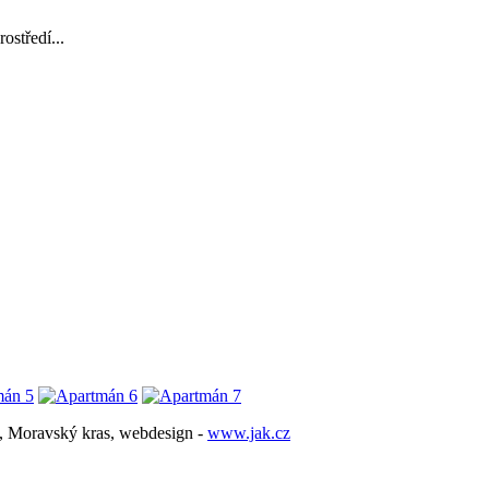
středí...
o, Moravský kras, webdesign -
www.jak.cz