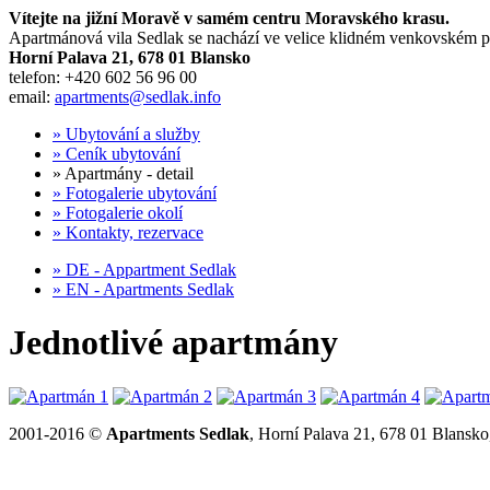
Vítejte na jižní Moravě v samém centru Moravského krasu.
Apartmánová vila Sedlak se nachází ve velice klidném venkovském pro
Horní Palava 21, 678 01 Blansko
telefon: +420 602 56 96 00
email:
apartments@sedlak.info
» Ubytování a služby
» Ceník ubytování
» Apartmány - detail
» Fotogalerie ubytování
» Fotogalerie okolí
» Kontakty, rezervace
» DE - Appartment Sedlak
» EN - Apartments Sedlak
Jednotlivé apartmány
2001-2016 ©
Apartments Sedlak
, Horní Palava 21, 678 01 Blansk